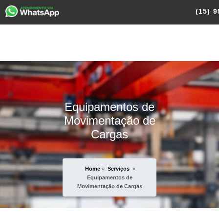
(15)
9
Equipamentos de
Movimentação de
Cargas
Home
»
Serviços
»
Equipamentos de
Movimentação de Cargas