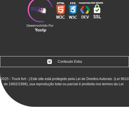
Conteudo Extra
2025 - Truck fort - | Este site está protegido pela Lei de Direitos Autorais. (Lei 9610
Equipamentos de Movimentação de Cargas
de 19/02/1998), sua reprodução total ou parcial é proibida nos termos da Lei
.
Fabrica de Ponte Rolante
Fabrica de Ponte Rolante em Sorocaba
Fabrica de Ponte Rolante Na Bahia
Fabrica de Ponte Rolante No Nordeste
Fabrica de Talha Elétrica
Fabrica de Talha Elétrica de Cabo de Aço