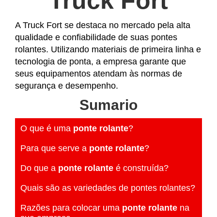
Truck Fort
A Truck Fort se destaca no mercado pela alta
qualidade e confiabilidade de suas pontes
rolantes. Utilizando materiais de primeira linha e
tecnologia de ponta, a empresa garante que
seus equipamentos atendam às normas de
segurança e desempenho.
Sumario
O que é uma
ponte rolante
?
Para que serve a
ponte rolante
?
Do que a
ponte rolante
é construída?
Quais são as variedades de pontes rolantes?
Razões para colocar uma
ponte rolante
na