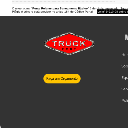
O texto acima "
Ponte Rolante para Saneamento Básico
" é de direito reservado. Sua 
Plágio é crime e está previsto no artigo 184 do Código Penal. –
Lei n° 9.610-98 sobre o
Ho
Sob
Equ
Faça um Orçamento
Ser
Pol