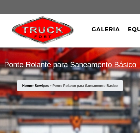
GALERIA
EQ
Ponte Rolante para Saneamento Básico
Home
»
Serviços
»
Ponte Rolante para Saneamento Básico