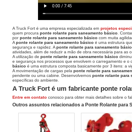
A Truck Fort é uma empresa especializada em
projetos especi
quem procura
ponte rolante para saneamento básico
. Cont
por
ponte rolante para saneamento básico
com muita agilid
A
ponte rolante para saneamento básico
é uma estrutura que
segurança e rapidez. A
ponte rolante para saneamento bási
atividades, além de reduzir a mão de obra necessária para as 
A utilização de
ponte rolante para saneamento básico
diminu
e segurança nos processos que envolvem o carregamento e o 
básico
é uma estrutura composta basicamente por 3 itens: a v
A movimentação de cargas pela
ponte rolante para saneame
pendente ou uma cabine. Desenvolvemos
ponte rolante para
específicas do ambiente.
A Truck Fort é um fabricante
ponte rol
Entre em contato
conosco para obter mais detalhes sobre o fa
Outros assuntos relacionados a Ponte Rolante para