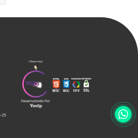
Talha Manual Com Trolley
Talha Manual de Corrente
Talha Manual de Corrente em
Campinas
Talha Manual de Corrente em
Pernambuco
Talha Manual de Corrente em
Sorocaba
Talha Manual de Corrente No
Nordeste
Trolley Manual
Trolley Manual em SP
Trolley Mecânico em SP
4-25