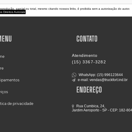
reprodução, parcial ou total, mesmo citando nossos links, é proibida sem a autorização do autor.
s Direitos Autorais
.
MENU
CONTATO
Atendimento
me
(15) 3367-3282
re
WhatsApp: (15) 996123644
ipamentos
e-mail: vendas@truckfort.ind.br
ENDEREÇO
viços
ítica de privacidade
Rua Cumbica, 24,
Jardim Aeroporto - SP - CEP: 182-80