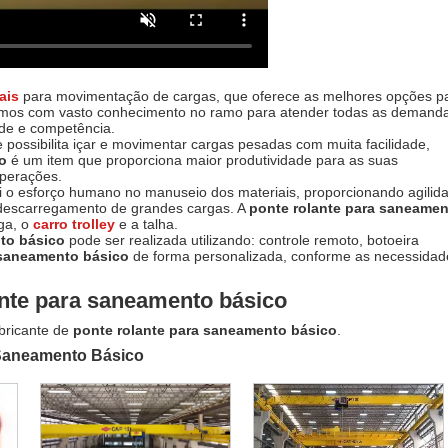
ais
para movimentação de cargas, que oferece as melhores opções p
amos com vasto conhecimento no ramo para atender todas as demand
ade e competência.
 possibilita içar e movimentar cargas pesadas com muita facilidade,
co
é um item que proporciona maior produtividade para as suas
operações.
i o esforço humano no manuseio dos materiais, proporcionando agilid
descarregamento de grandes cargas. A
ponte rolante para saneame
iga, o
carro trolley
e a talha.
nto básico
pode ser realizada utilizando: controle remoto, botoeira
 saneamento básico
de forma personalizada, conforme as necessidad
ante para saneamento básico
bricante de
ponte rolante para saneamento básico
.
 Saneamento Básico