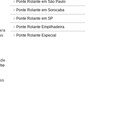
Ponte Rolante em São Paulo
Ponte Rolante em Sorocaba
Ponte Rolante em SP
Ponte Rolante Empilhadeira
ara
as
Ponte Rolante Especial
Ponte Rolante para Saneamento
Básico
Ponte Rolante para Troca de Molde
ade
nto
Ponte Rolante para Usina Hidrelétrica
Ponte Rolante Uni Viga
es
Ponte Rolante No Maranhão
Ponte Rolante No Rio de Janeiro
Ponte Rolante No RJ
Ponte Rolante No Nordeste
Talha Elétrica
Talha Elétrica Baixa Altura de Cabo de
Aço
Talha Elétrica Com Inversor de