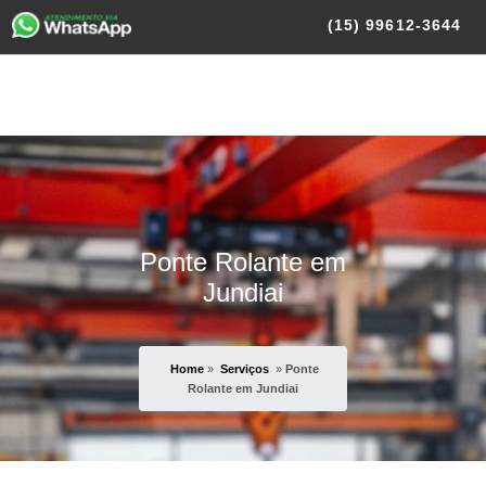
(15)
99612-3644
Ponte Rolante em
Jundiai
Home
»
Serviços
»
Ponte
Rolante em Jundiai