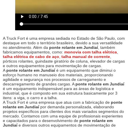
A Truck Fort é uma empresa sediada no Estado de São Paulo, com
destaque em todo o território brasileiro, devido a sua versatilidade
no atendimento. Além da
ponte rolante em Jundiaí
, também
fabricamos equipamentos, como:
monovia com talha elétrica
,
talha elétrica de cabo de aço
,
talha manual de corrente
,
pórticos rolantes, guindaste giratório de coluna, elevador de cargas
e outros equipamentos para movimentação de cargas.
A
ponte rolante em Jundiaí
é um equipamento que diminui o
esforço humano no manuseio dos materiais, proporcionando
agilidade e segurança nos processos de carregamento e
descarregamento de grandes cargas. A
ponte rolante em Jundiaí
é um equipamento indispensável para as áreas de logística e
industrial, que é composto em sua estrutura basicamente por 3
itens: a viga, o carro e a talha.
A Truck Fort é uma empresa que atua com a fabricação de
ponte
rolante em Jundiaí
por demanda personalizada, elaborando
projetos específicos para clientes dos mais variados segmentos do
mercado. Contamos com uma equipe de profissionais experientes
e capacitados para o desenvolvimento de
ponte rolante em
Jundiaí
e diversos outros equipamentos de movimentação de